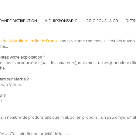
RANDE DISTRIBUTION
MIEL RESPONSABLE
LE BIO POUR LA GD
DISTR
ulteur ! "
de l’Apiculture en Ile de France
, nous raconte comment il s'est découver
ne...
ntez votre exploitation ?
i des petits producteurs (pas des amateurs), mais mes ruches jouentleur rôl
che.
iers sur Marne ?
, à Villiers.
r ?
 !
tain nombre de produits tels que miel, pollen propolis... un peu d'hydromel
. . C'est plutôt une activité de loisir.