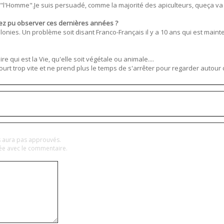
ur"l'Homme".Je suis persuadé, comme la majorité des apiculteurs, queça va
vez pu observer ces dernières années ?
lonies. Un problème soit disant Franco-Français il y a 10 ans qui est main
qui est la Vie, qu'elle soit végétale ou animale....
urt trop vite et ne prend plus le temps de s'arrêter pour regarder autour d
es aura pas approuvés.
hée avec le commentaire.