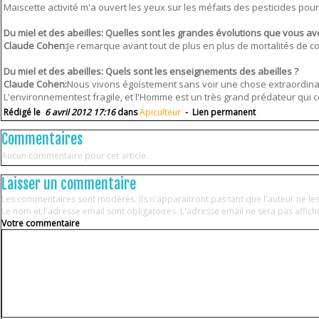
Maiscette activité m'a ouvert les yeux sur les méfaits des pesticides po
Du miel et des abeilles: Quelles sont les grandes évolutions que vous a
Claude Cohen:
Je remarque avant tout de plus en plus de mortalités de co
Du miel et des abeilles: Quels sont les enseignements des abeilles ?
Claude Cohen:
Nous vivons égoïstement sans voir une chose extraordinaire 
L'environnementest fragile, et l'Homme est un très grand prédateur qui co
Rédigé le
6 avril 2012 17:16
dans
Apiculteur
-
Lien permanent
Commentaires
Aucun commentaire pour cet article.
Laisser un commentaire
Les commentaires sont modérés. Ils n'apparaitront pas tant que l'auteur ne l
Le nom et l'adresse email sont obligatoires. L'adresse email ne sera pas affic
Votre commentaire