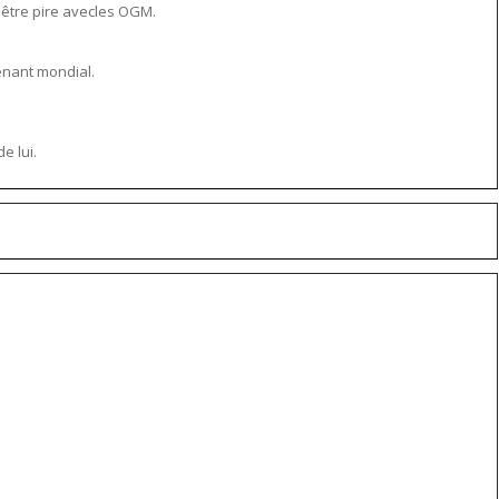
 être pire avecles OGM.
tenant mondial.
e lui.