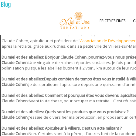
Blog
EPICERIES FINES
G
" Certains retraités vont à la pêche, moi, je suis devenu apic
Claude Cohen, apiculteur et président de l’
Association de Développement 
après la retraite, grâce aux ruches, dans sa petite ville de Villiers-sur-Mar
Du miel et des abeilles: Bonjour Claude Cohen, pourriez-vous nous prése
Claude Cohen:
Une vingtaine de ruches réparties sur4 sites. Je fais part
pollinisation puisque les abeilles butinent à 2 voir 3 km autour de leur ru
Du miel et des abeilles:Depuis combien de temps êtes vous installé à Vill
Claude Cohen:
Je dois pratiquer l'apiculture depuis une quinzaine d'années
Du miel et des abeilles: Comment et pourquoi êtes vous devenu apiculteu
Claude Cohen:
Avant toute chose, pour occuper ma retraite... C'est réussit
Du miel et des abeilles: Quels sont les produits que vous produisez ?
Claude Cohen:
J’essaie de diversifier ma production, en proposant un cer
Du miel et des abeilles: Apiculteur à Villiers, c'est un acte militant ?
Claude Cohen:
Non. Certains vont à la pèche, d'autres font de la randonnée..