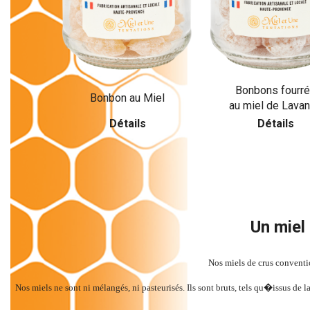
Bonbons fourr
Bonbon au Miel
au miel de Lava
Détails
Détails
Un miel
Nos miels de crus conventio
Nos miels ne sont ni mélangés, ni pasteurisés. Ils sont bruts, tels qu�issus de la