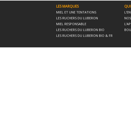
LES MARQUES
QUI
MIEL ET UNE TENTATIONS
L'E
LES RUCHERS DU LUBERON
NOS
MIEL RESPONSABLE
L’A
LES RUCHERS DU LUBERON BIO
BOU
LES RUCHERS DU LUBERON BIO & FR