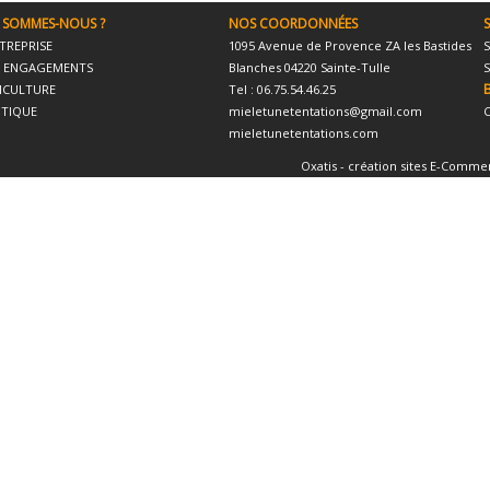
 SOMMES-NOUS ?
NOS COORDONNÉES
S
NTREPRISE
1095 Avenue de Provence ZA les Bastides
S
 ENGAGEMENTS
Blanches 04220 Sainte-Tulle
S
PICULTURE
Tel : 06.75.54.46.25
TIQUE
mieletunetentations@gmail.com
C
mieletunetentations.com
Oxatis - création sites E-Comme