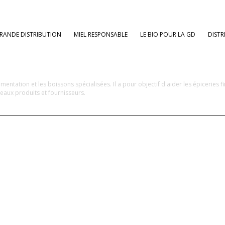
RANDE DISTRIBUTION
MIEL RESPONSABLE
LE BIO POUR LA GD
DISTR
ntation et les boissons spécialisées. Il a pour objectif d'aider les épiceries fin
veaux produits et fournisseurs.