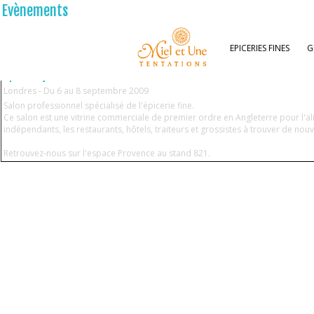
Evènements
EPICERIES FINES
G
Specialty and Fine Food Fair
Londres - Du 6 au 8 septembre 2009
Salon professionnel spécialisé de l'épicerie fine.
Ce salon est une vitrine commerciale de premier ordre en Angleterre pour l'alime
indépendants, les restaurants, hôtels, traiteurs et grossistes à trouver de nou
Retrouvez-nous sur l'espace Provence au stand 821.