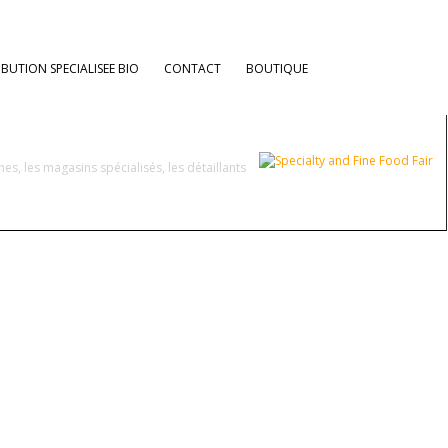
Retour aux évènements
IBUTION SPECIALISEE BIO
CONTACT
BOUTIQUE
6 sep. 2009 9:00
es, les magasins spécialisés, les détaillants