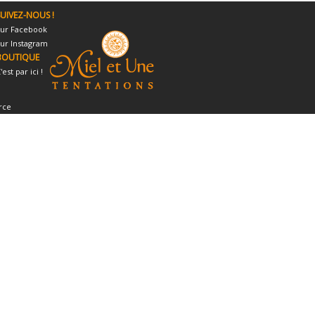
UIVEZ-NOUS !
ur Facebook
ur Instagram
BOUTIQUE
'est par ici !
rce