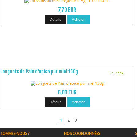
7,70 EUR
Détails
Acheter
Longuets de Pain d'epice pur miel 150g
En Stock
6,00 EUR
Détails
Acheter
1
2
3
 SOMMES-NOUS ?
NOS COORDONNÉES
S