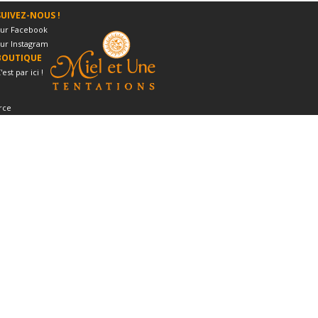
SUIVEZ-NOUS !
ur Facebook
ur Instagram
BOUTIQUE
'est par ici !
rce