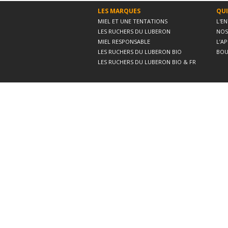
LES MARQUES
QUI
MIEL ET UNE TENTATIONS
L'E
LES RUCHERS DU LUBERON
NOS
MIEL RESPONSABLE
L’A
LES RUCHERS DU LUBERON BIO
BOU
LES RUCHERS DU LUBERON BIO & FR