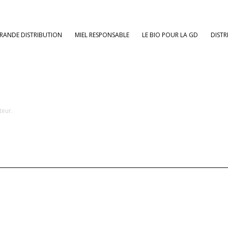
RANDE DISTRIBUTION
MIEL RESPONSABLE
LE BIO POUR LA GD
DISTR
teur.