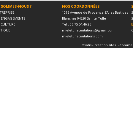
 SOMMES-NOUS ?
NOS COORDONNÉES
NTREPRISE
1095 Avenue de Provence ZA les Bastides
S
 ENGAGEMENTS
Blanches 04220 Sainte-Tulle
S
PICULTURE
Tel : 06.75.54.46.25
TIQUE
mieletunetentations@gmail.com
C
mieletunetentations.com
Oxatis - création sites E-Comme