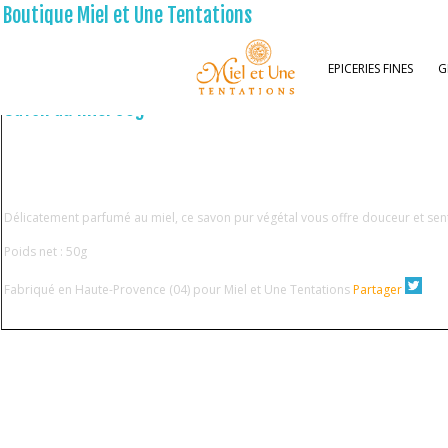
Boutique Miel et Une Tentations
Votre Panier
EPICERIES FINES
G
Savon au miel 50g
Délicatement parfumé au miel, ce savon pur végétal vous offre douceur et sen
Poids net : 50g
Fabriqué en Haute-Provence (04) pour Miel et Une Tentations
Partager