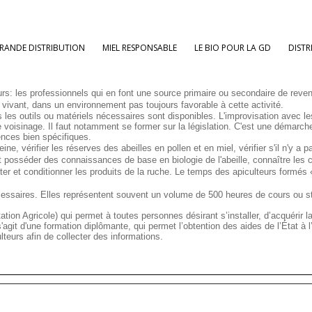
RANDE DISTRIBUTION
MIEL RESPONSABLE
LE BIO POUR LA GD
DISTR
urs: les professionnels qui en font une source primaire ou secondaire de reve
" vivant, dans un environnement pas toujours favorable à cette activité.
us les outils ou matériels nécessaires sont disponibles. L'improvisation avec le
le voisinage. Il faut notamment se former sur la législation. C'est une démarche
ences bien spécifiques.
eine, vérifier les réserves des abeilles en pollen et en miel, vérifier s'il n'y a
t posséder des connaissances de base en biologie de l'abeille, connaître les cri
ter et conditionner les produits de la ruche. Le temps des apiculteurs formés «
nécessaires. Elles représentent souvent un volume de 500 heures de cours ou s
ion Agricole) qui permet à toutes personnes désirant s’installer, d’acquérir l
'agit d'une formation diplômante, qui permet l’obtention des aides de l’État à l’
teurs afin de collecter des informations.