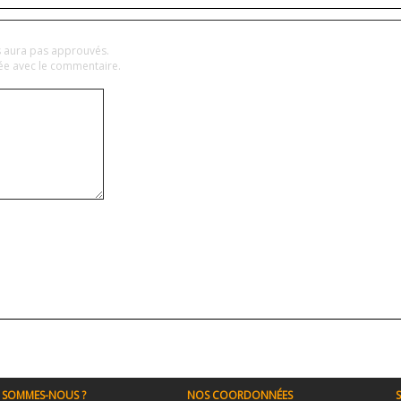
es aura pas approuvés.
hée avec le commentaire.
 SOMMES-NOUS ?
NOS COORDONNÉES
S