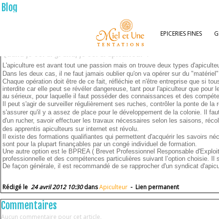
Blog
EPICERIES FINES
G
Quand je serai grand, je serai apiculteur !
L'apiculture est avant tout une passion mais on trouve deux types d'apiculte
Dans les deux cas, il ne faut jamais oublier qu'on va opérer sur du "matériel
Chaque opération doit être de ce fait, réfléchie et n'être entreprise que si to
interdite car elle peut se révéler dangereuse, tant pour l'apiculteur que pour 
au sérieux, pour laquelle il faut posséder des connaissances et des compét
Il peut s'agir de surveiller régulièrement ses ruches, contrôler la ponte de la r
s'assurer qu'il y a assez de place pour le développement de la colonie. Il fau
d'un rucher, savoir effectuer les travaux nécessaires selon les saisons, récol
des apprentis apiculteurs sur internet est révolu.
Il existe des formations qualifiantes qui permettent d'acquérir les savoirs 
sont pour la plupart finançables par un congé individuel de formation.
Une autre option est le BPREA ( Brevet Professionnel Responsable d'Exploitat
professionnelle et des compétences particulières suivant l’option choisie. Il s
De façon générale, il est recommandé de se rapprocher d'un syndicat d'apicul
Rédigé le
24 avril 2012 10:30
dans
Apiculteur
-
Lien permanent
Commentaires
Aucun commentaire pour cet article.