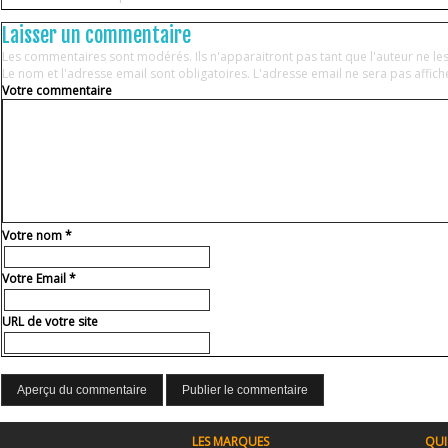
Laisser un commentaire
Les commentaires sont modérés. Ils n'apparaitront pas tant que l'auteur ne l
Le nom et l'adresse email sont obligatoires. L'adresse email ne sera pas affic
Votre commentaire
Votre nom
*
Votre Email
*
URL de votre site
Aperçu du commentaire
Publier le commentaire
LES MARQUES
QUI