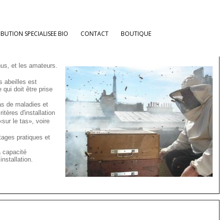
Retour aux billets
IBUTION SPECIALISEE BIO
CONTACT
BOUTIQUE
24 avril 2012 10:30
nus, et les amateurs.
s abeilles est
 qui doit être prise
 pas de maladies et
tères d'installation
sur le tas», voire
tages pratiques et
a capacité
installation.