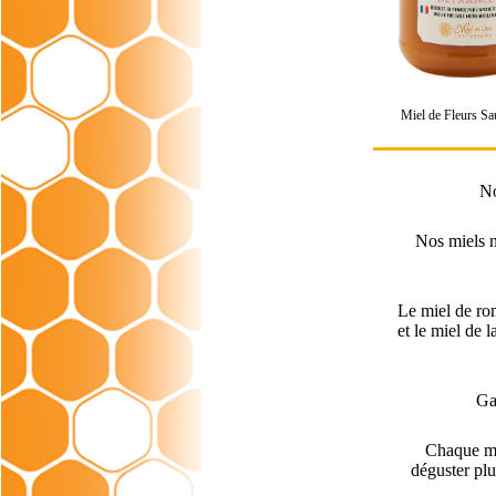
Miel de Fleurs S
No
Nos miels ne
Le miel de rom
et le miel de 
Ga
Chaque mie
déguster plu