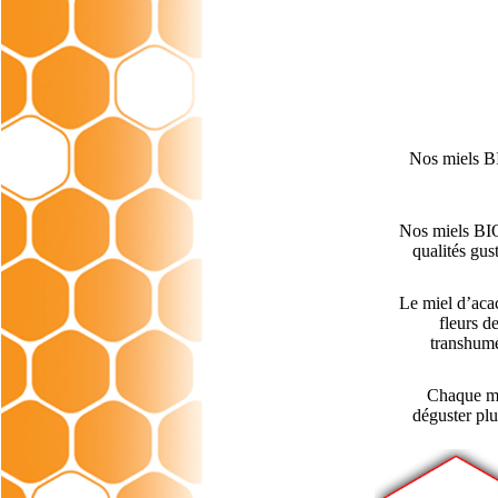
Nos miels BI
Nos miels BIO 
qualités gus
Le miel d’acac
fleurs d
transhumé
Chaque mie
déguster plu