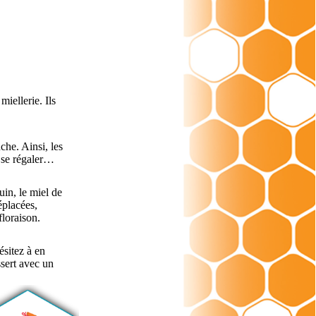
iellerie. Ils
che. Ainsi, les
s se régaler…
uin, le miel de
éplacées,
floraison.
ésitez à en
ssert avec un