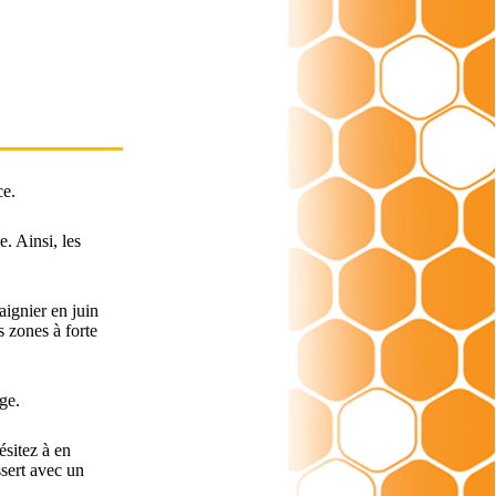
ce.
e. Ainsi, les
aignier en juin
s zones à forte
ge.
ésitez à en
ssert avec un